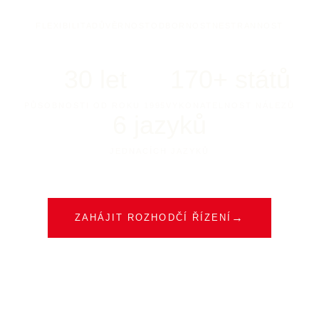
FLEXIBILITA
DŮVĚRNOST
ODBORNOST
NESTRANNOST
30
let
170+
států
PŮSOBNOSTI OD ROKU 1995
VYKONATELNOST NÁLEZŮ
6
jazyků
JEDNACÍCH JAZYKŮ
→
ZAHÁJIT ROZHODČÍ ŘÍZENÍ