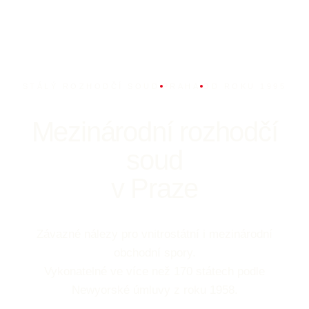
STÁLÝ ROZHODČÍ SOUD
PRAHA
OD ROKU 1995
Mezinárodní rozhodčí
soud
v Praze
Závazné nálezy pro vnitrostátní i mezinárodní
obchodní spory.
Vykonatelné ve více než 170 státech podle
Newyorské úmluvy z roku 1958.