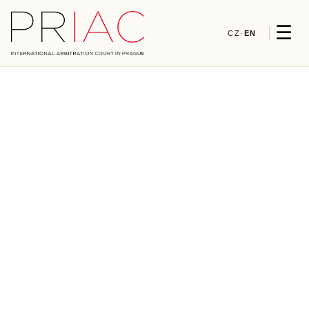
☰
CZ
·
EN