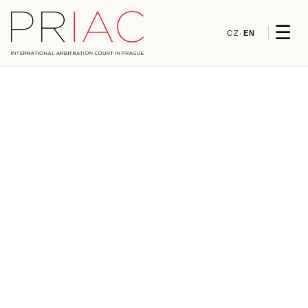
☰
CZ
·
EN