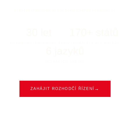
FLEXIBILITA
DŮVĚRNOST
ODBORNOST
NESTRANNOST
30
let
170+
států
PŮSOBNOSTI OD ROKU 1995
VYKONATELNOST NÁLEZŮ
6
jazyků
JEDNACÍCH JAZYKŮ
→
ZAHÁJIT ROZHODČÍ ŘÍZENÍ