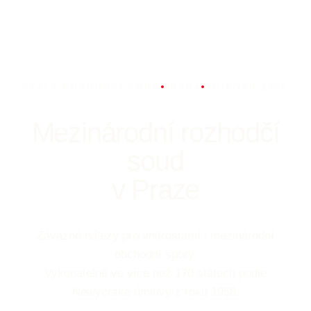
STÁLÝ ROZHODČÍ SOUD
PRAHA
OD ROKU 1995
Mezinárodní rozhodčí
soud
v Praze
Závazné nálezy pro vnitrostátní i mezinárodní
obchodní spory.
Vykonatelné ve více než 170 státech podle
Newyorské úmluvy z roku 1958.